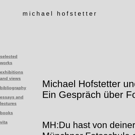
michael hofstetter
selected
works
exhibitions
and views
Michael Hofstetter un
bibliography
Ein Gespräch über Fo
essays and
lectures
books
vita
MH:Du hast von deiner