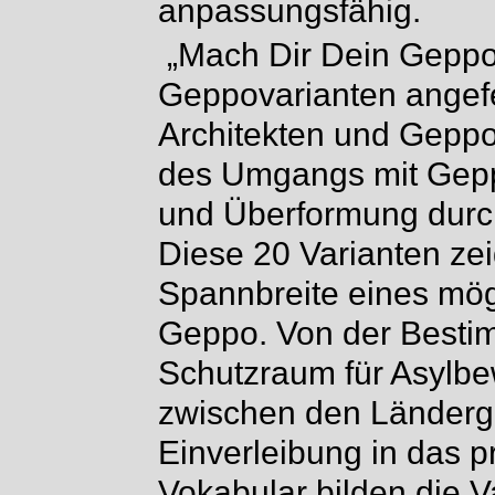
anpassungsfähig.
„Mach Dir Dein Geppo
Geppovarianten angefer
Architekten und Geppo
des Umgangs mit Gepp
und Überformung durch
Diese 20 Varianten ze
Spannbreite eines mö
Geppo. Von der Besti
Schutzraum für Asylbew
zwischen den Länderg
Einverleibung in das p
Vokabular bilden die Va